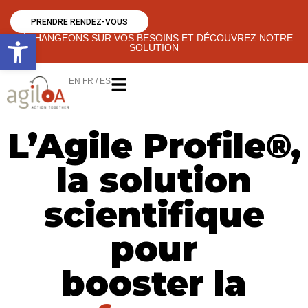
PRENDRE RENDEZ-VOUS
Ouvrir la barre d’outils
ÉCHANGEONS SUR VOS BESOINS ET DÉCOUVREZ NOTRE
SOLUTION
EN FR / ES
L’Agile Profile®,
la solution
scientifique
pour
booster la