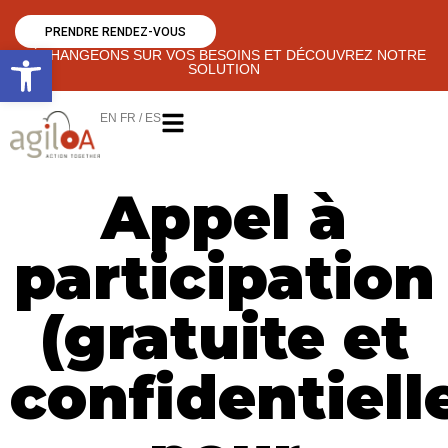
PRENDRE RENDEZ-VOUS
Ouvrir la barre d’outils
ÉCHANGEONS SUR VOS BESOINS ET DÉCOUVREZ NOTRE
SOLUTION
EN FR / ES
Appel à
participation
(gratuite et
confidentiell