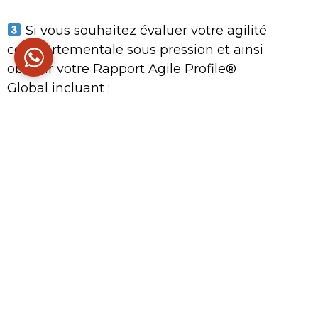
Si vous souhaitez évaluer votre agilité
comportementale sous pression et ainsi
obtenir votre Rapport Agile Profile®
Global incluant :
30 pages d’analyse comportementale
personnalisée de votre capacité à agir
avec justesse dans votre environnement
au naturel et sous pression,
Avec des pistes d’amélioration pour agir
avec performance et confort, donc
durablement dans votre contexte.
Pour vous remercier de votre participation à
cette étude, nous vous offrirons la possibilité de
bénéficier de ce questionnaire sous pression et
de ce rapport à un tarif très préférentiel, sans
obligation d’achat.