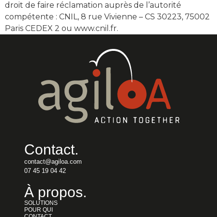
droit de faire réclamation auprès de l’autorité
compétente : CNIL, 8 rue Vivienne – CS 30223, 75002
Paris CEDEX 2 ou www.cnil.fr.
Contact
.
contact@agiloa.com
07 45 19 04 42
À propos
.
SOLUTIONS
POUR QUI
CONTACT