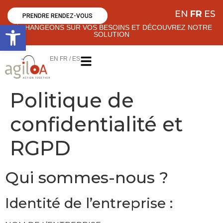
EN
FR
ES
PRENDRE RENDEZ-VOUS
Ouvrir la barre d’outils
ÉCHANGEONS SUR VOS BESOINS ET DÉCOUVREZ NOTRE
SOLUTION
EN FR / ES
Politique de
confidentialité et
RGPD
Qui sommes-nous ?
Identité de l’entreprise :